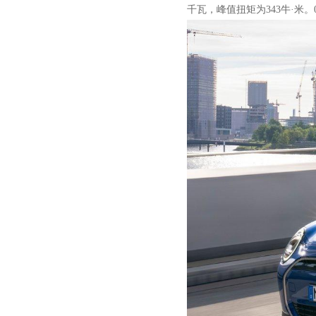
千瓦，峰值扭矩为343牛·米。0-