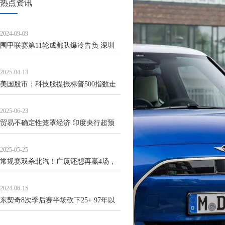
热点资讯
2024-09-09
围甲联赛第11轮成都队爆冷告负 深圳
龙华升至次席
2025-04-13
美国股市：科技股提振标普500指数走
高 交易员屏息等待关税靴子落地
2025-06-23
贸易不确定性笼罩经济 印度央行超预
期降息50基点
2025-05-25
常规赛双杀北汽！广厦还想再赢4场，
北京旧将是关键所在
2024-06-15
东契奇8次季后赛半场砍下25+ 97年以
来并列第6&詹科杜前三