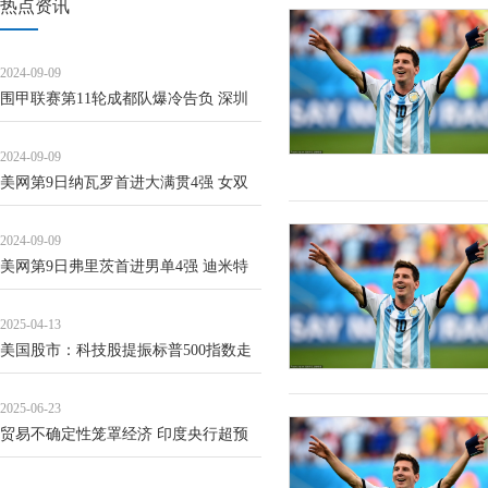
热点资讯
2024-09-09
围甲联赛第11轮成都队爆冷告负 深圳
龙华升至次席
2024-09-09
美网第9日纳瓦罗首进大满贯4强 女双
半决赛出炉
2024-09-09
美网第9日弗里茨首进男单4强 迪米特
洛夫因伤退赛
2025-04-13
美国股市：科技股提振标普500指数走
高 交易员屏息等待关税靴子落地
2025-06-23
贸易不确定性笼罩经济 印度央行超预
期降息50基点