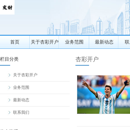
首页
关于杏彩开户
业务范围
最新动态
联
杏彩开户
栏目分类
关于杏彩开户
业务范围
最新动态
联系我们