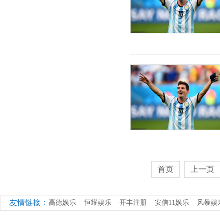
首页
上一页
友情链接：
高德娱乐
恒耀娱乐
开丰注册
安信11娱乐
风暴娱