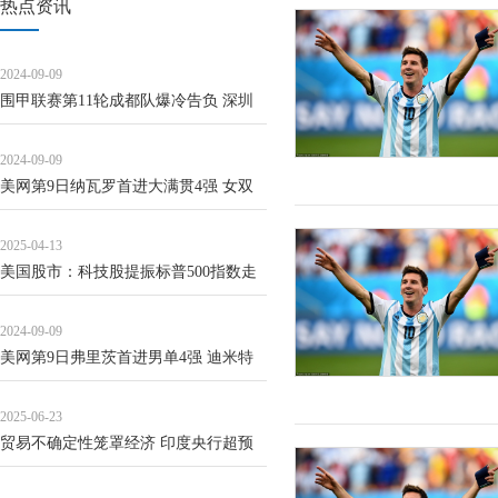
热点资讯
2024-09-09
围甲联赛第11轮成都队爆冷告负 深圳
龙华升至次席
2024-09-09
美网第9日纳瓦罗首进大满贯4强 女双
半决赛出炉
2025-04-13
美国股市：科技股提振标普500指数走
高 交易员屏息等待关税靴子落地
2024-09-09
美网第9日弗里茨首进男单4强 迪米特
洛夫因伤退赛
2025-06-23
贸易不确定性笼罩经济 印度央行超预
期降息50基点